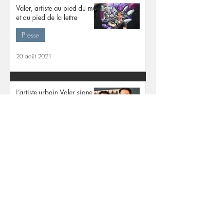
Valer, artiste au pied du mur
et au pied de la lettre
Presse
20 août 2021
L’artiste urbain Valer signe
six fèves de style « graffiti »
Presse
19 déc. 2019
VALÉRIAN PRÉSENTE VALER
Presse
12 oct. 2019