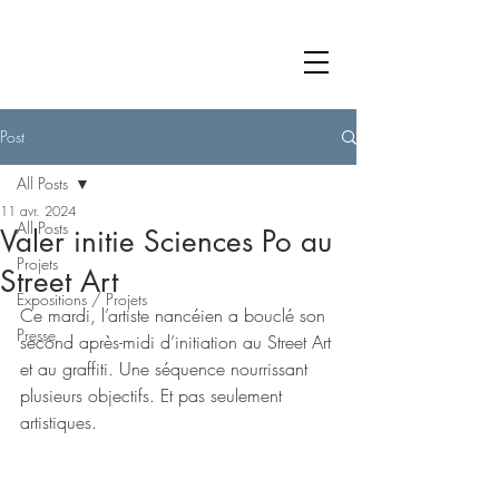
Post
All Posts
11 avr. 2024
All Posts
Valer initie Sciences Po au
Projets
Street Art
Expositions / Projets
Ce mardi, l’artiste nancéien a bouclé son 
Presse
second après-midi d’initiation au Street Art 
et au graffiti. Une séquence nourrissant 
plusieurs objectifs. Et pas seulement 
artistiques.