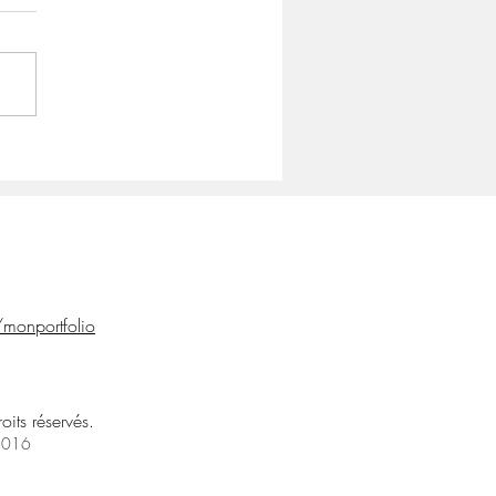
/monportfolio
droits réservés.
 2016