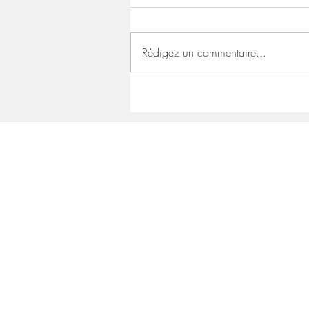
Rédigez un commentaire...
Carte blanche sur fond noir
signée Valer le graffeur