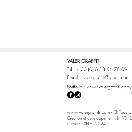
L’art urbain s’invite à côté des
courts de tennis, rue des
Papeteries
VALER GRAFFITI
Tel : + 33 (0) 6 18 56 78 09
Email :
valergraffiti@gmail.com
Portfolio :
www.valergraffiti.com
www.valergraffiti.com
- © Tous 
Création et développement : IN VE -
Gestion : XELA - 2024