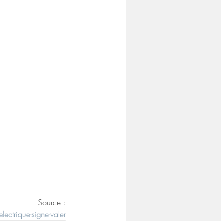
Source :
ectrique-signe-valer